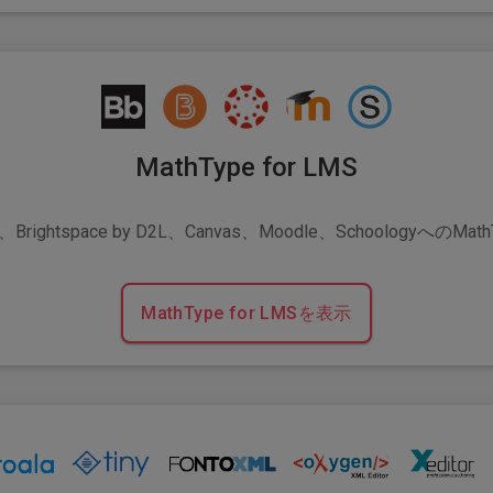
MathType for LMS
rd、Brightspace by D2L、Canvas、Moodle、SchoologyへのMa
MathType for LMSを表示