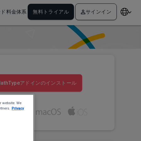
ード
料金体系
無料トライアル
サインイン
MathTypeアドインのインストール
r website. We
rtners.
Privacy