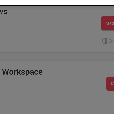
ws
Mat
e Workspace