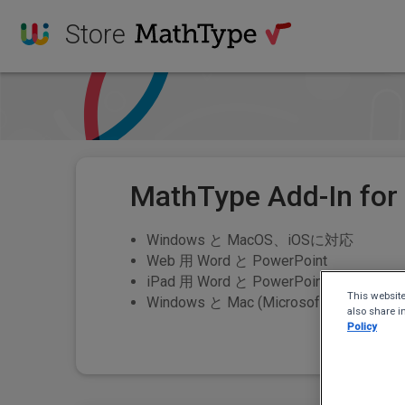
Store
MathType Add-In for
Windows と MacOS、iOSに対応
Web 用 Word と PowerPoint
iPad 用 Word と PowerPoint
This website
Windows と Mac (Microsoft 365 と Offi
also share i
Policy