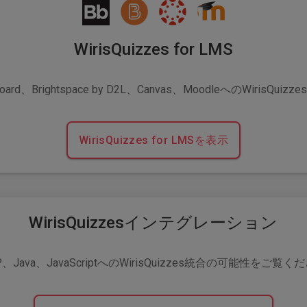
WirisQuizzes for LMS
board、Brightspace by D2L、Canvas、MoodleへのWirisQuiz
WirisQuizzes for LMSを表示
WirisQuizzesインテグレーション
P、Java、JavaScriptへのWirisQuizzes統合の可能性をご覧く