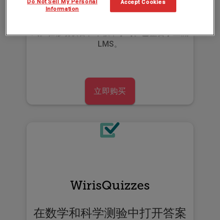
Do Not Sell My Personal
Accept Cookies
Information
使用可视化编辑器轻松创建
数学公式
和
化学方程
式
。在
移动设备
和
平板
中手写。已整合于主流
LMS
。
立即购买
WirisQuizzes
在数学和科学测验中打开答案