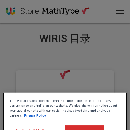
Store
WIRIS 目录
This website uses cookies to enhance user experience and to analyze
MathType
performance and traffic on our website. We also share information about
your use of our site with our social media, advertising and analytics
partners.
Privacy Policy
键入和手写数学符号