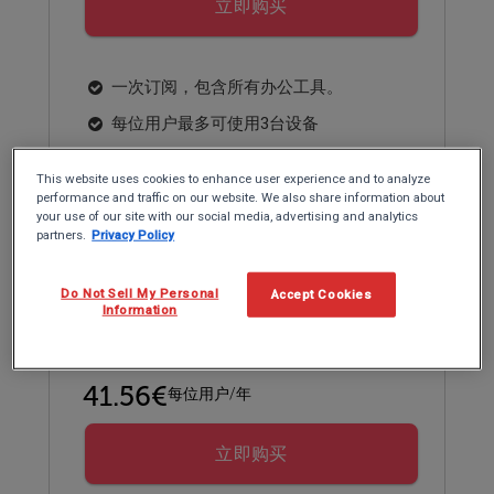
立即购买
一次订阅，包含所有办公工具。
每位用户最多可使用3台设备
兼容Windows、Microsoft 365、Google
This website uses cookies to enhance user experience and to analyze
Workspace和WPS。
performance and traffic on our website. We also share information about
your use of our site with our social media, advertising and analytics
partners.
Privacy Policy
教育版定价
Do Not Sell My Personal
Accept Cookies
Information
个人版计划
41.56€
每位用户/年
立即购买