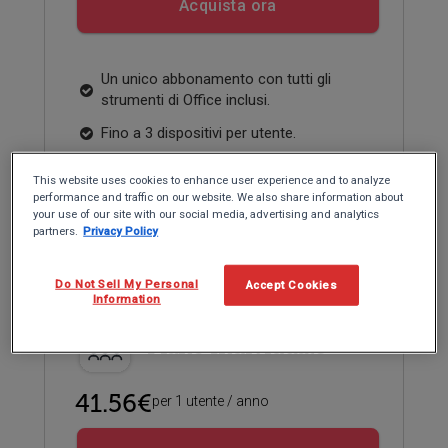
Acquista ora
Un unico abbonamento con tutti gli
strumenti di Office inclusi.
Fino a 3 dispositivi per utente.
Compatibile con Windows, Microsoft
This website uses cookies to enhance user experience and to analyze
365, Google Workspace e WPS.
performance and traffic on our website. We also share information about
your use of our site with our social media, advertising and analytics
partners.
Privacy Policy
Prezzi per il settore educativo/ istituzioni
educative
Do Not Sell My Personal
Accept Cookies
Information
Piano Individuale
41.56€
per 1 utente / anno